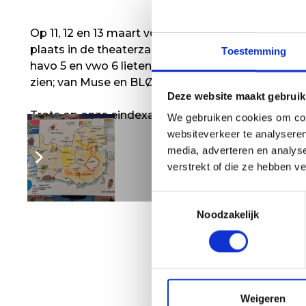
Op 11, 12 en 13 maart vonden de jaarlijkse exame
plaats in de theaterzaal van het HWC. Onze leerli
Toestemming
havo 5 en vwo 6 lieten een breed scala aan talen
zien; van Muse en BLØF tot Bach, Einaudi en Thun
Deze website maakt gebruik
Trots op onze eindexamenkandidaten!
We gebruiken cookies om cont
websiteverkeer te analyseren
media, adverteren en analys
verstrekt of die ze hebben v
Toestemmingsselectie
Noodzakelijk
Weigeren