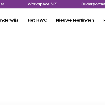
er
Workspace 365
Ouderportaa
nderwijs
Het HWC
Nieuwe leerlingen