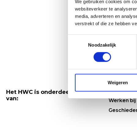
We gebruiken cookies om cont
websiteverkeer te analyseren
media, adverteren en analys
verstrekt of die ze hebben v
Toestemmingsselectie
Noodzakelijk
Snel naar
Wie zijn wij
Kom kijken
Weigeren
Waarom h
Het HWC is onderdeel
van:
Werken bij
Geschiede