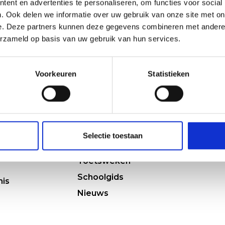
ent en advertenties te personaliseren, om functies voor social
. Ook delen we informatie over uw gebruik van onze site met on
e. Deze partners kunnen deze gegevens combineren met andere i
erzameld op basis van uw gebruik van hun services.
Voorkeuren
Statistieken
Praktisch
Same
Agenda
 bij het HWC
Vakanties en vrije
Selectie toestaan
dagen
et HWC
Toetsweken
Schoolgids
nis
Nieuws