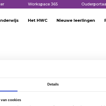
er
Workspace 365
Ouderportaa
nderwijs
Het HWC
Nieuwe leerlingen
Details
 van cookies