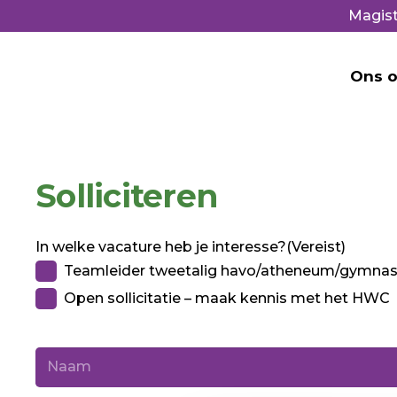
Magist
Ons o
Solliciteren
In welke vacature heb je interesse?
(Vereist)
Teamleider tweetalig havo/atheneum/gymna
Open sollicitatie – maak kennis met het HWC
Naam
(Vereist)