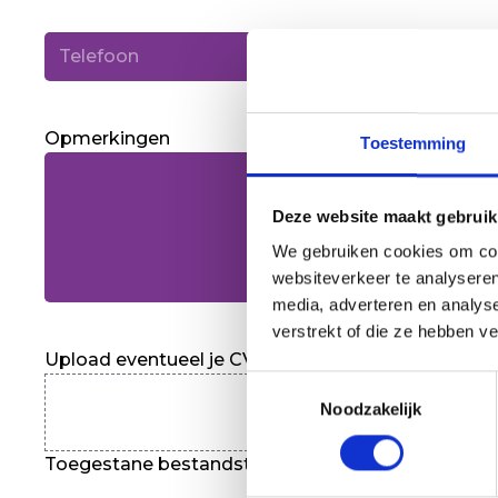
Telefoon
(Vereist)
Opmerkingen
Toestemming
Deze website maakt gebruik
We gebruiken cookies om cont
websiteverkeer te analyseren
media, adverteren en analys
verstrekt of die ze hebben v
Upload eventueel je CV of foto
Toestemmingsselectie
Noodzakelijk
Toegestane bestandstypen: jpg, jpeg, png, pdf, do