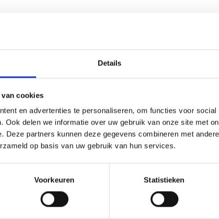
E-
mailadres
(Vereist)
Details
 van cookies
ent en advertenties te personaliseren, om functies voor social
. Ook delen we informatie over uw gebruik van onze site met on
e. Deze partners kunnen deze gegevens combineren met andere i
erzameld op basis van uw gebruik van hun services.
Sleep bestanden hierheen of
Voorkeuren
Statistieken
Selecteer bestanden
c, docx, Max. bestandsgrootte: 256 MB.