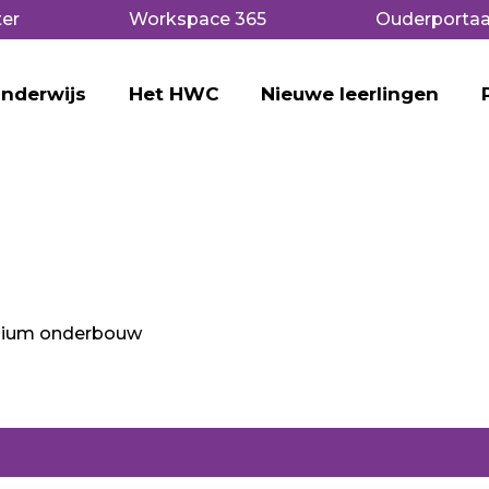
er
Workspace 365
Ouderportaa
nderwijs
Het HWC
Nieuwe leerlingen
sium onderbouw