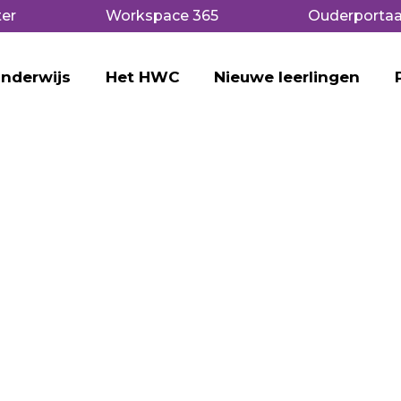
er
Workspace 365
Ouderportaa
nderwijs
Het HWC
Nieuwe leerlingen