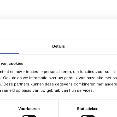
Details
✔
 van cookies
ent en advertenties te personaliseren, om functies voor social
. Ook delen we informatie over uw gebruik van onze site met on
e. Deze partners kunnen deze gegevens combineren met andere i
erzameld op basis van uw gebruik van hun services.
Bedankt voor je reservering. Je
eservering is succesvol ontvange
Voorkeuren
Statistieken