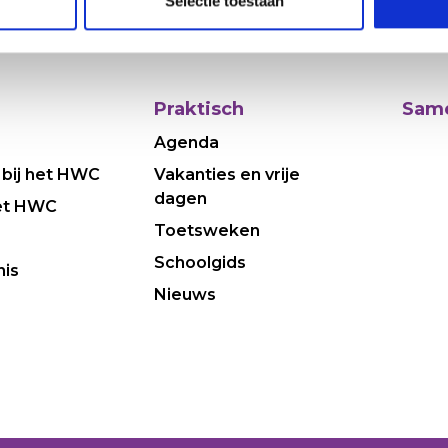
Selectie toestaan
Praktisch
Same
Agenda
 bij het HWC
Vakanties en vrije
dagen
et HWC
Toetsweken
Schoolgids
nis
Nieuws