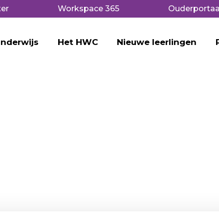
er
Workspace 365
Ouderportaa
nderwijs
Het HWC
Nieuwe leerlingen