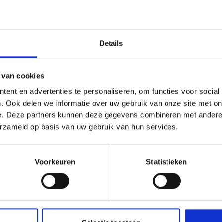
ijn. Ze ontdekten de
kken, zoals de
Details
fwisselende reis!
hen was er een
 van cookies
n in een kookstudio
ent en advertenties te personaliseren, om functies voor social
regen een bioscoopbon
. Ook delen we informatie over uw gebruik van onze site met on
huis.
e. Deze partners kunnen deze gegevens combineren met andere i
erzameld op basis van uw gebruik van hun services.
Voorkeuren
Statistieken