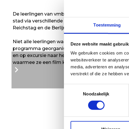
De leerlingen van vmbo-t 3 bezochten in april Berl
stad via verschillende historische en culturele ple
Toestemming
Reichstag en de Berlijnse Muur. Een leerzame en a
Niet alle leerlingen waren mee op reis. Ook voor 
Deze website maakt gebruik
programma georganiseerd: samen een diner make
We gebruiken cookies om cont
en op excursie naar het Verzetsmuseum. En ze k
websiteverkeer te analyseren
waarmee ze een film konden bezoeken in een film
media, adverteren en analys
verstrekt of die ze hebben v
Toestemmingsselectie
Noodzakelijk