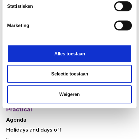
Statistieken
Marketing
Quickly to
Who are we
Alles toestaan
Come and see the HWC
Why HWC
Selectie toestaan
Working at
History
Weigeren
Practical
Agenda
Holidays and days off