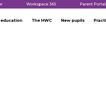
er
Workspace 365
Parent Portal
 education
The HWC
New pupils
Pract