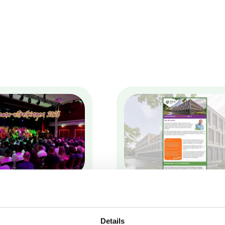
026
30/06/2026
a
Newsletter July
nies
2026
Details