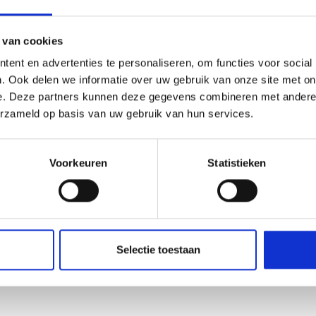
 van cookies
ent en advertenties te personaliseren, om functies voor social
026
17/06/2026
. Ook delen we informatie over uw gebruik van onze site met on
ience
Clothing market
e. Deze partners kunnen deze gegevens combineren met andere i
cursion
for Smile at
erzameld op basis van uw gebruik van hun services.
School
Voorkeuren
Statistieken
26
11/06/2026
Passed!
ion
Selectie toestaan
2026