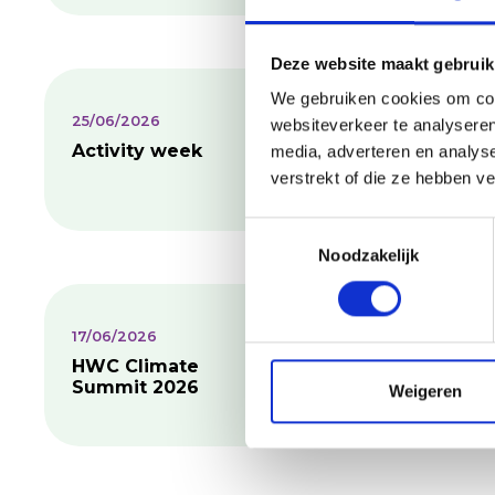
Deze website maakt gebruik
We gebruiken cookies om cont
25/06/2026
23/06/2
websiteverkeer te analyseren
Activity week
UvA Sc
media, adverteren en analys
Park Ex
verstrekt of die ze hebben v
Toestemmingsselectie
Noodzakelijk
17/06/2026
15/06/20
HWC Climate
KNAW
Summit 2026
Educat
Weigeren
Award 