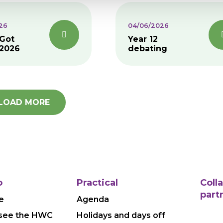
26
04/06/2026
Got
Year 12
 2026
debating
LOAD MORE
o
Practical
Coll
part
e
Agenda
see the HWC
Holidays and days off