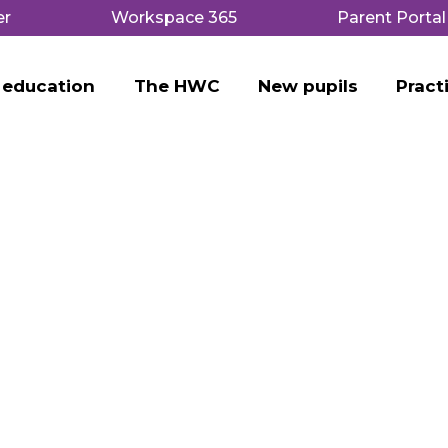
er
Workspace 365
Parent Portal
 education
The HWC
New pupils
Pract