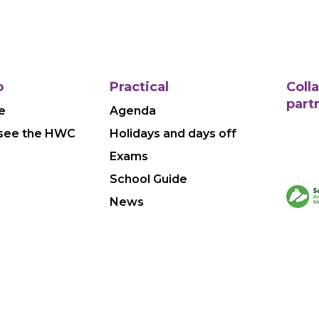
o
Practical
Coll
part
e
Agenda
see the HWC
Holidays and days off
Exams
School Guide
News