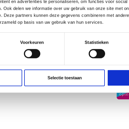
ent en advertenties te personaliseren, om functies voor social
. Ook delen we informatie over uw gebruik van onze site met on
e. Deze partners kunnen deze gegevens combineren met andere i
erzameld op basis van uw gebruik van hun services.
o
Practical
Coll
Voorkeuren
Statistieken
part
e
Agenda
see the HWC
Holidays and days off
Exams
Selectie toestaan
School Guide
News