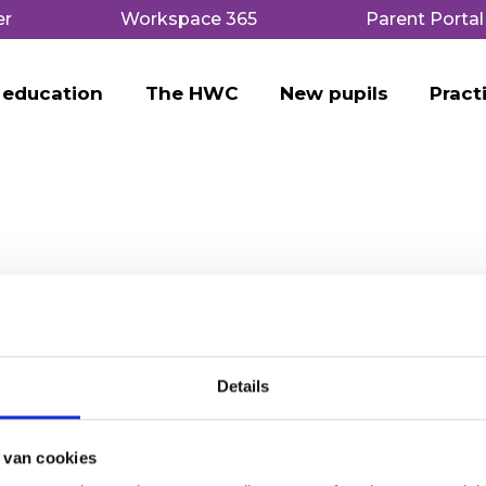
er
Workspace 365
Parent Portal
 education
The HWC
New pupils
Pract
Details
 van cookies