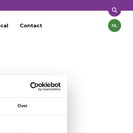
ical
Contact
NL
Over