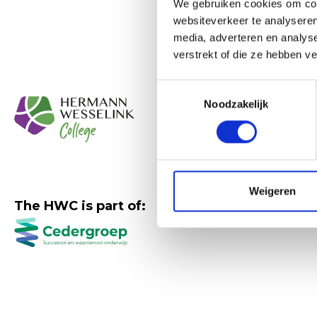
We gebruiken cookies om cont
websiteverkeer te analyseren
media, adverteren en analys
verstrekt of die ze hebben v
Toestemmingsselectie
Quickly t
Noodzakelijk
Who are w
Come and 
Why HWC
Weigeren
Working at
The HWC is part of:
History