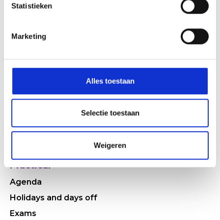
Statistieken
Marketing
Quickly to
Who are we
Alles toestaan
Come and see the HWC
Why HWC
Selectie toestaan
Working at
History
Weigeren
Practical
Agenda
Holidays and days off
Exams